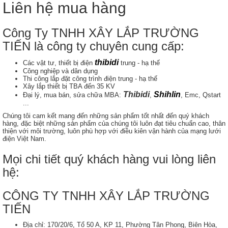
Liên hệ mua hàng
Công Ty TNHH XÂY LẮP TRƯỜNG
TIẾN là công ty chuyên cung cấp:
thibidi
Các vật tư, thiết bị điện
trung - hạ thế
Công nghiệp và dân dụng
Thi công lắp đặt công trình điện trung - hạ thế
Xây lắp thiết bị TBA đến 35 KV
Thibidi
Shihlin
Đại lý, mua bán, sửa chữa MBA:
,
, Emc, Qstart
...
Chúng tôi cam kết mang đến những sản phẩm tốt nhất đến quý khách
hàng, đặc biệt những sản phẩm của chúng tôi luôn đạt tiêu chuẩn cao, thân
thiện với môi trường, luôn phù hợp với điều kiên vận hành của mạng lưới
điện Việt Nam.
Mọi chi tiết quý khách hàng vui lòng liên
hệ:
CÔNG TY TNHH XÂY LẮP TRƯỜNG
TIẾN
Địa chỉ: 170/20/6, Tổ 50 A, KP 11, Phường Tân Phong, Biên Hòa,