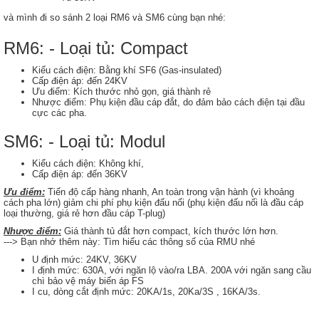
và mình đi so sánh 2 loại RM6 và SM6 cùng bạn nhé:
RM6: - Loại tủ: Compact
Kiểu cách điện: Bằng khí SF6 (Gas-insulated)
Cấp điện áp: đến 24KV
Ưu điểm: Kích thước nhỏ gọn, giá thành rẻ
Nhược điểm: Phụ kiện đầu cáp đắt, do đảm bảo cách điện tại đầu
cực các pha.
SM6: - Loại tủ: Modul
Kiểu cách điện: Không khí,
Cấp điện áp: đến 36KV
Ưu điểm:
Tiến độ cấp hàng nhanh, An toàn trong vận hành (vì khoảng
cách pha lớn) giảm chi phí phụ kiện đấu nối (phụ kiện đấu nối là đầu cáp
loại thường, giá rẻ hơn đầu cáp T-plug)
Nhược điểm:
Giá thành tủ đắt hơn compact, kích thước lớn hơn.
---> Bạn nhớ thêm này: Tìm hiểu các thông số của RMU nhé
U định mức: 24KV, 36KV
I định mức: 630A, với ngăn lộ vào/ra LBA. 200A với ngăn sang cầu
chì bảo vệ máy biến áp FS
I cu, dòng cắt định mức: 20KA/1s, 20Ka/3S , 16KA/3s.