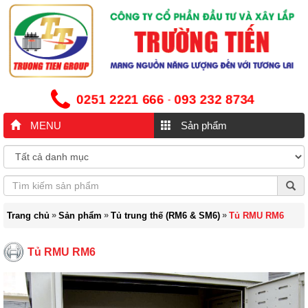
0251 2221 666
093 232 8734
-
MENU
Sản phẩm
»
»
»
Trang chủ
Sản phẩm
Tủ trung thế (RM6 & SM6)
Tủ RMU RM6
Tủ RMU RM6