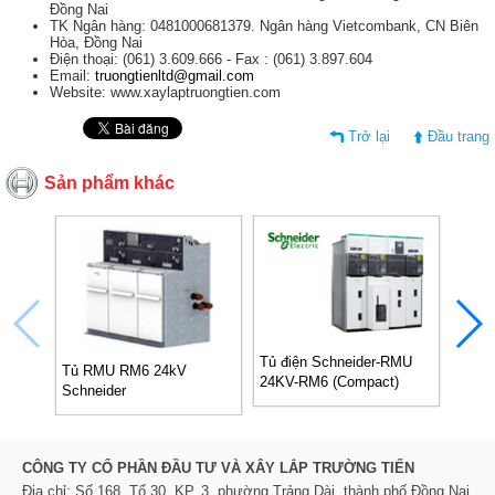
Đồng Nai
TK Ngân hàng: 0481000681379. Ngân hàng Vietcombank, CN Biên
Hòa, Đồng Nai
Điện thoại: (061) 3.609.666 - Fax : (061) 3.897.604
Email:
truongtienltd@gmail.com
Website: www.xaylaptruongtien.com
Trở lại
Đầu trang
Sản phẩm khác
Tủ điện Schneider-RMU
Downl
Tủ RMU RM6 24kV
24KV-RM6 (Compact)
RMU 
Schneider
IQIQ
CÔNG TY CỔ PHẦN ĐẦU TƯ VÀ XÂY LẮP TRƯỜNG TIẾN
Địa chỉ: Số 168, Tổ 30, KP. 3, phường Trảng Dài, thành phố Đồng Nai