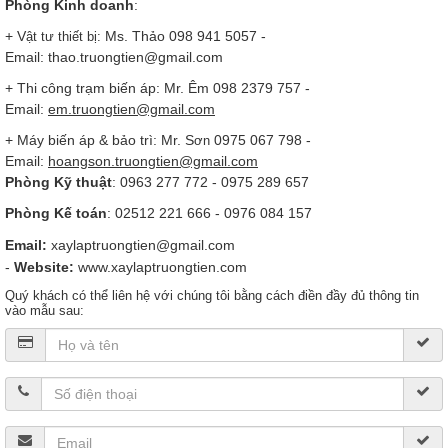
Phòng Kinh doanh
:
+ V
Ms. Thảo 098 941 5057 -
ật tư thiết bị:
Email: thao.truongtien@gmail.com
+ Thi công trạm biến áp: Mr. Êm
098 2379 757 -
Email:
em
.truongtien@gmail.com
+ Máy biến áp & bảo trì: Mr. S
0975 067 798 -
ơn
Email:
hoangson
.truongtien@gmail.com
Phòng Kỹ thuật
:
0963 277 772 - 0975 289 657
Phòng Kế toán
:
02512 221 666
-
0976 084 157
Email:
xaylaptruongtien@gmail.com
-
Website:
www.xaylaptruongtien.com
Quý khách có thể liên hệ với chúng tôi bằng cách điền đầy đủ thông tin
vào mẫu sau: