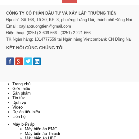
CÔNG TY CỔ PHẦN ĐẦU TƯ VÀ XÂY LẮP TRƯỜNG TIẾN
Địa chỉ: Số 168, Tổ 30, KP. 3, phường Trảng Dài, thành phố Đồng Nai
Email: xaylaptruongtien@gmail.com
Điện thoại: (0251) 3.609.666 - (0251) 2.221.666
TK Ngân hàng: 1014777559 tại Ngân hàng Vietcombank CN Đồng Nai
KẾT NỐI CÙNG CHÚNG TÔI
Trang chủ
Giới thiệu
Sản phẩm
Tin tức
Dịch vụ
Video
Dự án tiêu biểu
Liên hệ
Máy biến áp
Máy biến áp EMC
Máy biến áp Thibidi
Máy biến áp HBT