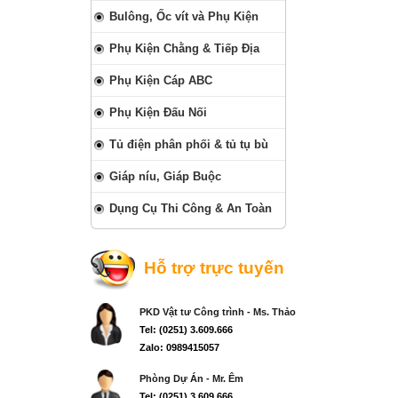
Bulông, Ốc vít và Phụ Kiện
Phụ Kiện Chằng & Tiếp Địa
Phụ Kiện Cáp ABC
Phụ Kiện Đấu Nối
Tủ điện phân phối & tủ tụ bù
Giáp níu, Giáp Buộc
Dụng Cụ Thi Công & An Toàn
Hỗ trợ trực tuyến
PKD Vật tư Công trình - Ms. Thảo
Tel: (0251) 3.609.666
Zalo: 0989415057
Phòng Dự Án - Mr. Êm
Tel: (0251) 3.609.666