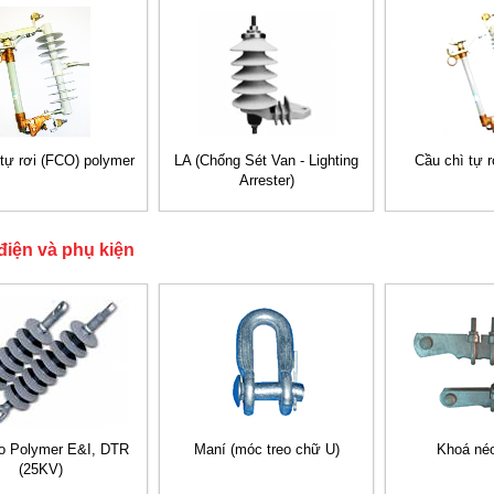
tự rơi (FCO) polymer
LA (Chống Sét Van - Lighting
Cầu chì tự 
Arrester)
điện và phụ kiện
o Polymer E&I, DTR
Maní (móc treo chữ U)
Khoá né
(25KV)