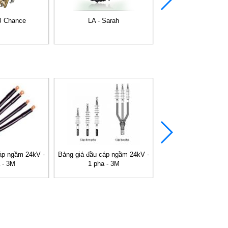
B Chance
LA - Sarah
Tủ RMU RM6 24kV Sc
áp ngầm 24kV -
Bảng giá đầu cáp ngầm 24kV -
T-connector 24KV, 
 - 3M
1 pha - 3M
Raychem - Đứ