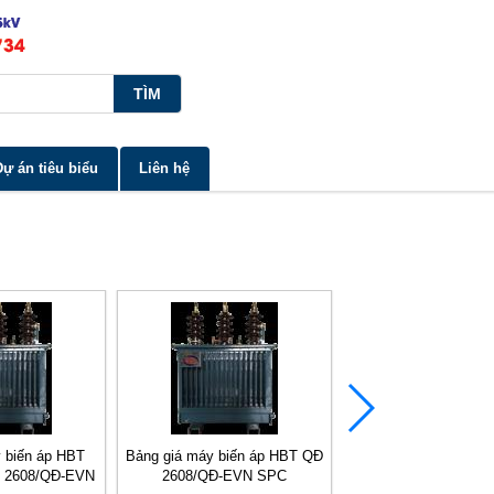
Dự án tiêu biểu
Liên hệ
 biến áp HBT
Bảng giá máy biến áp HBT QĐ
Bảng giá máy biến á
 2608/QĐ-EVN
2608/QĐ-EVN SPC
797/QĐ-EVN H