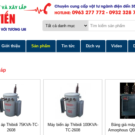
Giới thiệu
Sản phẩm
Tin tức
Dịch vụ
Video
 áp
 áp Thibidi 75KVA-TC-
Máy biến áp Thibidi 100KVA-
Bảng giá máy
2608
TC-2608
Amorphous QĐ