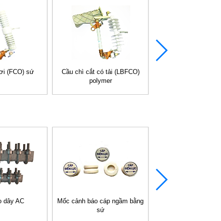
rơi (FCO) sứ
Cầu chì cắt có tải (LBFCO)
Cầu chì cắt có tải (
polymer
o dây AC
Mốc cảnh báo cáp ngầm bằng
Mốc cảnh báo cáp n
sứ
gang