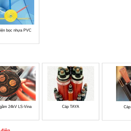
iện bọc nhựa PVC
gầm 24kV LS-Vina
Cáp TAYA
Cáp
 điện