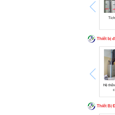
Tích
Thiết bị 
Hệ thốn
c
Thiết Bị