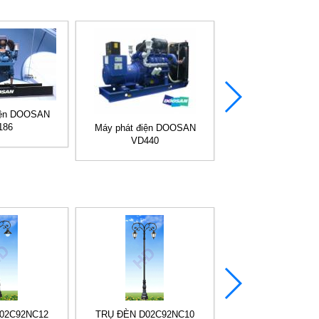
iện DOOSAN
186
Máy phát điện Do
Máy phát điện DOOSAN
VD440
02C92NC12
TRỤ ĐÈN D02C92NC10
TRỤ ĐÈN D02C92