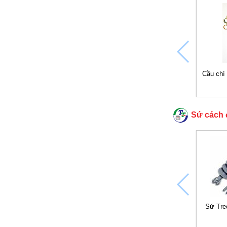
Cầu chì 
Sứ cách 
Sứ Tre