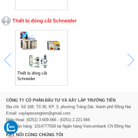
Thiết bị đóng cắt Schneider
Thiết bị đóng cắt
Schneider
CÔNG TY CỔ PHẦN ĐẦU TƯ VÀ XÂY LẮP TRƯỜNG TIẾN
Địa chỉ: Số 168, Tổ 30, KP. 3, phường Trảng Dài, thành phố Đồng Nai
Email: xaylaptruongtien@gmail.com
Điện thoại: (0251) 3.609.666 - (0251) 2.221.666
TK Ngân hàng: 1014777559 tại Ngân hàng Vietcombank CN Đồng Nai
KẾT NỐI CÙNG CHÚNG TÔI