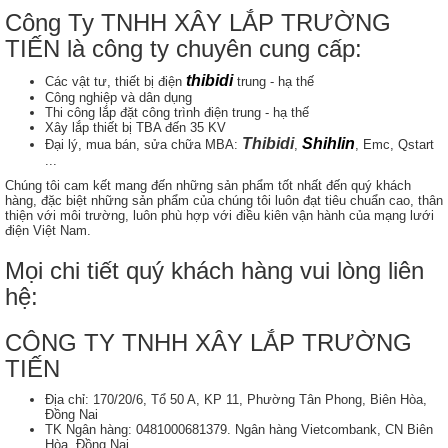
Công Ty TNHH XÂY LẮP TRƯỜNG
TIẾN là công ty chuyên cung cấp:
thibidi
Các vật tư, thiết bị điện
trung - hạ thế
Công nghiệp và dân dụng
Thi công lắp đặt công trình điện trung - hạ thế
Xây lắp thiết bị TBA đến 35 KV
Thibidi
Shihlin
Đại lý, mua bán, sửa chữa MBA:
,
, Emc, Qstart
...
Chúng tôi cam kết mang đến những sản phẩm tốt nhất đến quý khách
hàng, đặc biệt những sản phẩm của chúng tôi luôn đạt tiêu chuẩn cao, thân
thiện với môi trường, luôn phù hợp với điều kiên vận hành của mạng lưới
điện Việt Nam.
Mọi chi tiết quý khách hàng vui lòng liên
hệ:
CÔNG TY TNHH XÂY LẮP TRƯỜNG
TIẾN
Địa chỉ: 170/20/6, Tổ 50 A, KP 11, Phường Tân Phong, Biên Hòa,
Đồng Nai
TK Ngân hàng: 0481000681379. Ngân hàng Vietcombank, CN Biên
Hòa, Đồng Nai