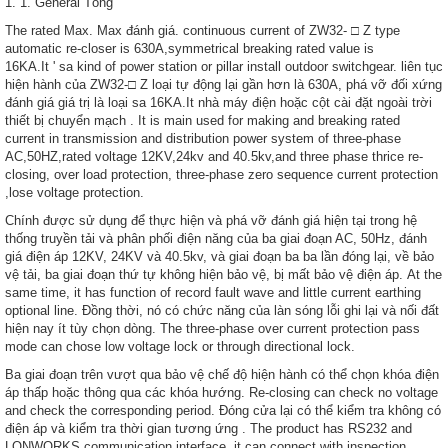
1. 1. General Tổng
The rated Max. Max đánh giá. continuous current of ZW32- □ Z type
automatic re-closer is 630A,symmetrical breaking rated value is
16KA.It ' sa kind of power station or pillar install outdoor switchgear. liên tục
hiện hành của ZW32-□ Z loại tự động lại gần hơn là 630A, phá vỡ đối xứng
đánh giá giá trị là loại sa 16KA.It nhà máy điện hoặc cột cài đặt ngoài trời
thiết bị chuyển mạch . It is main used for making and breaking rated
current in transmission and distribution power system of three-phase
AC,50HZ,rated voltage 12KV,24kv and 40.5kv,and three phase thrice re-
closing, over load protection, three-phase zero sequence current protection
,lose voltage protection.
Chính được sử dụng để thực hiện và phá vỡ đánh giá hiện tại trong hệ
thống truyền tải và phân phối điện năng của ba giai đoạn AC, 50Hz, đánh
giá điện áp 12KV, 24KV và 40.5kv, và giai đoạn ba ba lần đóng lại, về bảo
vệ tải, ba giai đoạn thứ tự không hiện bảo vệ, bị mất bảo vệ điện áp. At the
same time, it has function of record fault wave and little current earthing
optional line. Đồng thời, nó có chức năng của làn sóng lỗi ghi lại và nối đất
hiện nay ít tùy chọn dòng. The three-phase over current protection pass
mode can chose low voltage lock or through directional lock.
Ba giai đoạn trên vượt qua bảo vệ chế độ hiện hành có thể chọn khóa điện
áp thấp hoặc thông qua các khóa hướng. Re-closing can check no voltage
and check the corresponding period. Đóng cửa lại có thể kiểm tra không có
điện áp và kiểm tra thời gian tương ứng . The product has RS232 and
LONWORKS communication interface, it can connect with inspection