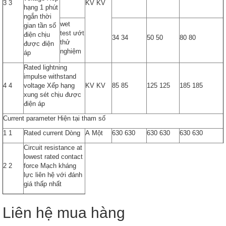
3 3
KV KV
hạng 1 phút
ngắn thời
wet
gian tần số
test ướt
điện chịu
34 34
50 50
80 80
thử
được điện
nghiệm
áp
Rated lightning
impulse withstand
4 4
voltage Xếp hạng
KV KV
85 85
125 125
185 185
xung sét chịu được
điện áp
Current parameter Hiện tại tham số
1 1
Rated current Dòng
A Một
630 630
630 630
630 630
Circuit resistance at
lowest rated contact
2 2
force Mạch kháng
lực liên hệ với đánh
giá thấp nhất
Liên hệ mua hàng