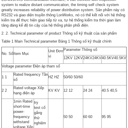
system to realize distant communication, the timing self check system
greatly increases reliability of power distribution system. Sản phẩm này có
RS232 và giao diện truyền thông LonWorks, nó có thể kết nối với hệ thống
kiểm tra để thực hiện giao tiếp từ xa, tự hệ thống kiểm tra thời gian làm
tăng đáng kể độ tin cậy của hệ thống phân phối điện.
2. 2. Technical parameter of product Thông số kỹ thuật của sản phẩm
Table 1 Main Technical parameter Bảng 1 Thông số kỹ thuật chính
Parameter Thông số
Unit Đơn
No. Số
Item Mục
vị
12KV 12KV
24KV24KV
40.5KV40.5KV
Voltage parameter Điện áp tham số
Rated frequency Tần
1 1
HZ HZ
50/60 50/60
số
Rated voltage Xếp
2 2
KV KV
12 12
24 24
40.5 40,5
hạng điện áp
1min Rated
try
short-time
test cố
power-
gắng
frequency
50 50
60 60
95 95
thử
withstand
nghiệm
voltage Xếp