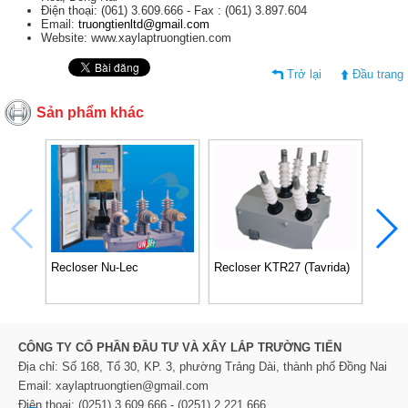
Điện thoại: (061) 3.609.666 - Fax : (061) 3.897.604
Email:
truongtienltd@gmail.com
Website: www.xaylaptruongtien.com
Trở lại
Đầu trang
Sản phẩm khác
Recloser Nu-Lec
Recloser KTR27 (Tavrida)
TỦ Đ
FXB/
REC
CÔNG TY CỔ PHẦN ĐẦU TƯ VÀ XÂY LẮP TRƯỜNG TIẾN
Địa chỉ: Số 168, Tổ 30, KP. 3, phường Trảng Dài, thành phố Đồng Nai
Email: xaylaptruongtien@gmail.com
Điện thoại: (0251) 3.609.666 - (0251) 2.221.666