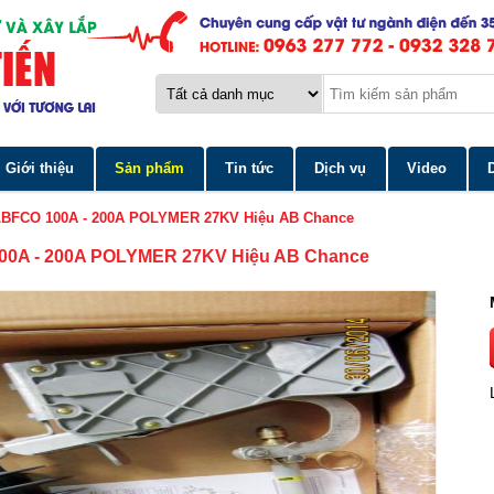
Giới thiệu
Sản phẩm
Tin tức
Dịch vụ
Video
LBFCO 100A - 200A POLYMER 27KV Hiệu AB Chance
00A - 200A POLYMER 27KV Hiệu AB Chance