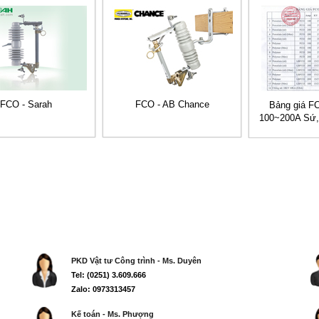
FCO - Sarah
FCO - AB Chance
Bảng giá F
100~200A Sứ,
AB C
PKD Vật tư Công trình - Ms. Duyên
Tel: (0251) 3.609.666
Zalo: 0973313457
Kế toán - Ms. Phượng