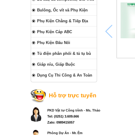
Bulông, Ốc vít và Phụ Kiện
Phụ Kiện Chằng & Tiếp Địa
Phụ Kiện Cáp ABC
Phụ Kiện Đấu Nối
Tủ điện phân phối & tủ tụ bù
Giáp níu, Giáp Buộc
Dụng Cụ Thi Công & An Toàn
Hỗ trợ trực tuyến
PKD Vật tư Công trình - Ms. Thảo
Tel: (0251) 3.609.666
Zalo: 0989415057
Phòng Dự Án - Mr. Êm