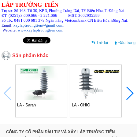
LẮP
TRƯỜNG TIẾN
Tr
ụ sở: Số 168, Tổ 30, KP 3, Phường Trảng Dài, TP. Biên Hòa, T. Đồng Nai.
ĐT: (0251) 3.609.666 - 2.221.666
MST: 3602935599
Số TK: 0481 000 681 379 Ng
ân hàng
Vietcombank CN Biên Hòa, Đồng Nai.
Email:
xaylaptruongtien@gmail.com
.
Website:
www.xaylaptruongtien.com
Trở lại
Đầu trang
Sản phẩm khác
LA - Sarah
LA - OHIO
LA - 
CÔNG TY CỔ PHẦN ĐẦU TƯ VÀ XÂY LẮP TRƯỜNG TIẾN