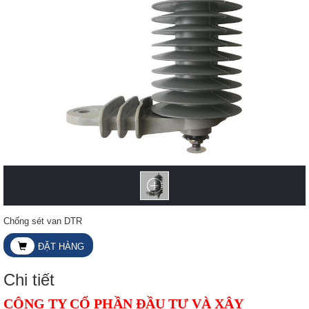
Chống sét van DTR
ĐẶT HÀNG
Chi tiết
CÔNG TY CỔ PHẦN ĐẦU TƯ VÀ XÂY