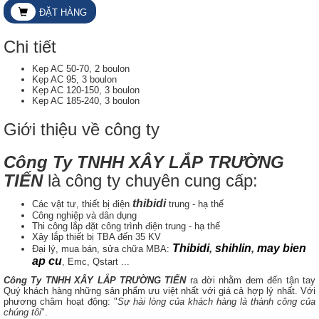
ĐẶT HÀNG
Chi tiết
Kẹp AC 50-70, 2 boulon
Kẹp AC 95, 3 boulon
Kẹp AC 120-150, 3 boulon
Kẹp AC 185-240, 3 boulon
Giới thiệu về công ty
Công Ty TNHH XÂY LẮP TRƯỜNG
TIẾN
là công ty chuyên cung cấp:
thibidi
Các vật tư, thiết bị điện
trung - hạ thế
Công nghiệp và dân dụng
Thi công lắp đặt công trình điện trung - hạ thế
Xây lắp thiết bị TBA đến 35 KV
Thibidi
,
shihlin
,
may bien
Đại lý, mua bán, sửa chữa MBA:
ap cu
, Emc, Qstart ...
Công Ty TNHH XÂY LẮP TRƯỜNG TIẾN
ra đời nhằm đem đến tận tay
Quý khách hàng những sản phẩm ưu việt nhất với giá cả hợp lý nhất. Với
phương châm hoạt động: "
Sự hài lòng của khách hàng là thành công của
chúng tôi
".