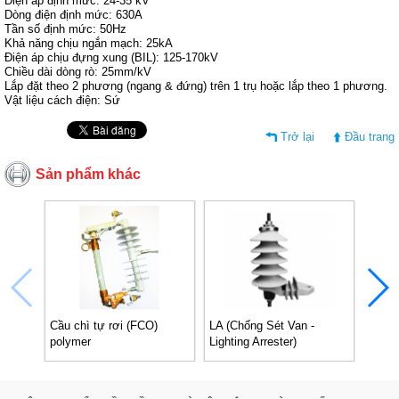
Điện áp định mức: 24-35 kV
Dòng điện định mức: 630A
Tần số định mức: 50Hz
Khả năng chịu ngắn mạch: 25kA
Điện áp chịu đựng xung (BIL): 125-170kV
Chiều dài dòng rò: 25mm/kV
Lắp đặt theo 2 phương (ngang & đứng) trên 1 trụ hoặc lắp theo 1 phương.
Vật liệu cách điện: Sứ
Trở lại
Đầu trang
Sản phẩm khác
Cầu chì tự rơi (FCO)
LA (Chống Sét Van -
Cầu c
polymer
Lighting Arrester)