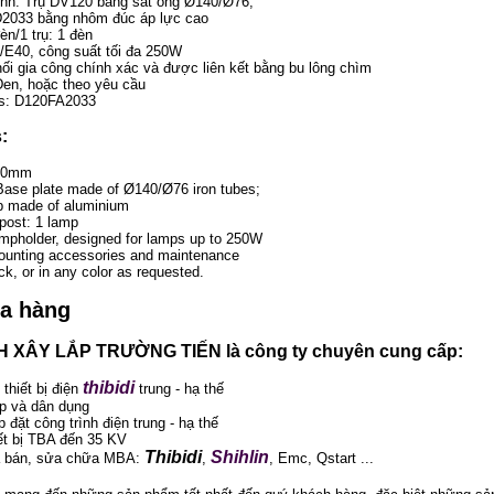
hính: Trụ DV120 bằng sắt ống Ø140/Ø76;
2033 bằng nhôm đúc áp lực cao
n/1 trụ: 1 đèn
/E40, công suất tối đa 250W
ối gia công chính xác và được liên kết bằng bu lông chìm
en, hoặc theo yêu cầu
es: D120FA2033
s:
300mm
 Base plate made of Ø140/Ø76 iron tubes;
 made of aluminium
post: 1 lamp
mpholder, designed for lamps up to 250W
ounting accessories and maintenance
ck, or in any color as requested.
ua hàng
 XÂY LẮP TRƯỜNG TIẾN là công ty chuyên cung cấp:
thibidi
 thiết bị điện
trung - hạ thế
p và dân dụng
p đặt công trình điện trung - hạ thế
iết bị TBA đến 35 KV
Thibidi
Shihlin
a bán, sửa chữa MBA:
,
, Emc, Qstart ...