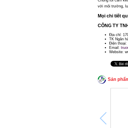
Chúng tôi cam kết
với môi trường, l
Mọi chi tiết q
CÔNG TY TN
Địa chỉ: 1
TK Ngân hà
Điện thoại:
Email:
tru
Website: w
Sản phẩ