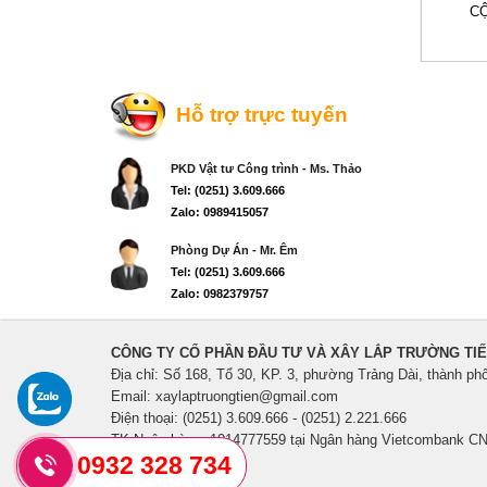
CỘ
Hỗ trợ trực tuyến
PKD Vật tư Công trình - Ms. Thảo
Tel: (0251) 3.609.666
Zalo: 0989415057
Phòng Dự Án - Mr. Êm
Tel: (0251) 3.609.666
Zalo: 0982379757
CÔNG TY CỔ PHẦN ĐẦU TƯ VÀ XÂY LẮP TRƯỜNG TI
Địa chỉ: Số 168, Tổ 30, KP. 3, phường Trảng Dài, thành ph
Email: xaylaptruongtien@gmail.com
Điện thoại: (0251) 3.609.666 - (0251) 2.221.666
TK Ngân hàng: 1014777559 tại Ngân hàng Vietcombank CN
0932 328 734