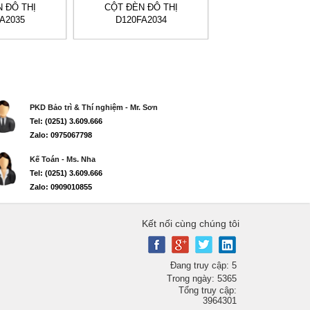
 ĐÔ THỊ
CỘT ĐÈN ĐÔ THỊ
CỘT ĐÈN ĐÔ T
A2035
D120FA2034
D120FA2029
PKD Bảo trì & Thí nghiệm - Mr. Sơn
Tel: (0251) 3.609.666
Zalo: 0975067798
Kế Toán - Ms. Nha
Tel: (0251) 3.609.666
Zalo: 0909010855
Kết nối cùng chúng tôi
Đang truy cập: 5
Trong ngày: 5365
Tổng truy cập:
3964301