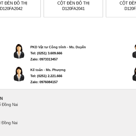
T ĐÈN ĐÔ THỊ
CỘT ĐÈN ĐÔ THỊ
CỘT ĐÈN
D120FA2042
D120FA2041
D120F
PKD Vật tư Công trình - Ms. Duyên
Tel: (0251) 3.609.666
Zalo: 0973313457
Kế toán - Ms. Phượng
Tel: (0251) 2.221.666
Zalo: 0976084157
ẾN
ố Đồng Nai
 Đồng Nai