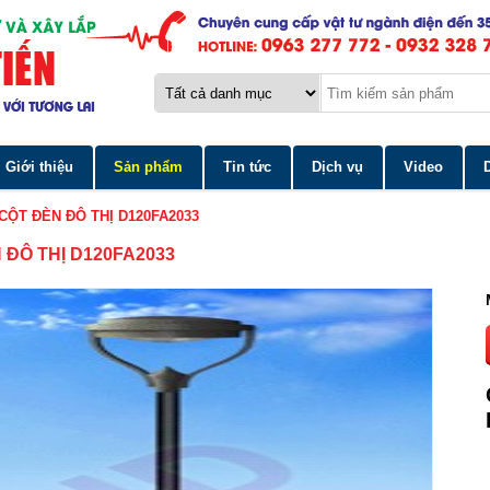
Giới thiệu
Sản phẩm
Tin tức
Dịch vụ
Video
CỘT ĐÈN ĐÔ THỊ D120FA2033
 ĐÔ THỊ D120FA2033