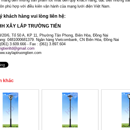
 mang đến những sản phẩm tốt nhất đến quý khách hàng, đặc biệt những sản 
uôn phù hợp với điều kiên vận hành của mạng lưới điện Việt Nam.
uý khách hàng vui lòng liên hệ:
HH XÂY LẮP TRƯỜNG TIẾN
70/20/6, Tổ 50 A, KP 11, Phường Tân Phong, Biên Hòa, Đồng Nai
ng: 0481000681379. Ngân hàng Vietcombank, CN Biên Hòa, Đồng Nai
 (061) 3.609.666 - Fax : (061) 3.897.604
ongtienltd@gmail.com
ww.xaylaptruongtien.com
m khác