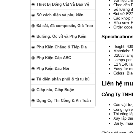
Vật liệu c
Thiết Bị Đóng Cắt Và Bảo Vệ
Chao đèn D
Số lượng đè
Đui sứ E27
Sứ cách điện và phụ kiện
Các khớp n
Màu sơn: Đ
Đà sắt, đà composite, Giá Treo
Order cod
Specification
Bulông, Ốc vít và Phụ Kiện
Height: 4
Phụ Kiện Chằng & Tiếp Địa
Materials:
D2033 lamp
Phụ Kiện Cáp ABC
Lamps per 
E27/E40 la
Phụ Kiện Đấu Nối
Easy for m
Colors: Bla
Tủ điện phân phối & tủ tụ bù
Liên hệ m
Giáp níu, Giáp Buộc
Công Ty TNHH
Dụng Cụ Thi Công & An Toàn
Các vật tư,
Công nghiệ
Thi công lắ
Xây lắp th
Đại lý, mu