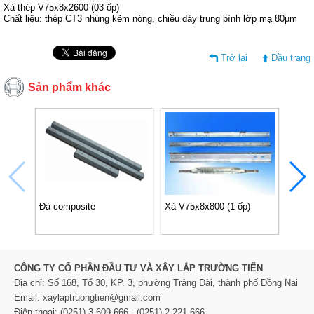
Xà thép V75x8x2600 (03 ốp)
Chất liệu: thép CT3 nhúng kẽm nóng, chiều dày trung bình lớp mạ 80µm
Trở lại
Đầu trang
Sản phẩm khác
Đà composite
Xà V75x8x800 (1 ốp)
Xà V7
CÔNG TY CỔ PHẦN ĐẦU TƯ VÀ XÂY LẮP TRƯỜNG TIẾN
Địa chỉ: Số 168, Tổ 30, KP. 3, phường Trảng Dài, thành phố Đồng Nai
Email: xaylaptruongtien@gmail.com
Điện thoại: (0251) 3.609.666 - (0251) 2.221.666