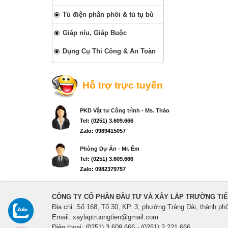
Tủ điện phân phối & tủ tụ bù
Giáp níu, Giáp Buộc
Dụng Cụ Thi Công & An Toàn
Hỗ trợ trực tuyến
PKD Vật tư Công trình - Ms. Thảo
Tel: (0251) 3.609.666
Zalo: 0989415057
Phòng Dự Án - Mr. Êm
Tel: (0251) 3.609.666
Zalo: 0982379757
CÔNG TY CỔ PHẦN ĐẦU TƯ VÀ XÂY LẮP TRƯỜNG TI
Địa chỉ: Số 168, Tổ 30, KP. 3, phường Trảng Dài, thành ph
Email: xaylaptruongtien@gmail.com
Điện thoại: (0251) 3.609.666 - (0251) 2.221.666