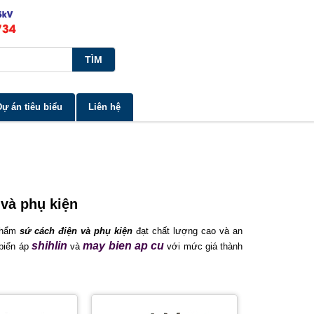
Dự án tiêu biểu
Liên hệ
 và phụ kiện
 phẩm
sứ cách điện và phụ kiện
​ đạt chất lượng cao và an
shihlin
may bien ap cu
biến áp
và
với mức giá thành