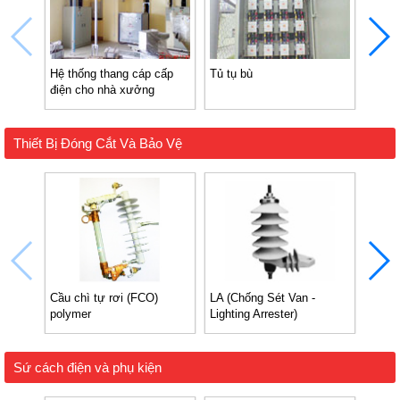
Hệ thống thang cáp cấp
Tủ tụ bù
Tủ đi
điện cho nhà xưởng
xưởn
Thiết Bị Đóng Cắt Và Bảo Vệ
Cầu chì tự rơi (FCO)
LA (Chống Sét Van -
Cầu c
polymer
Lighting Arrester)
Sứ cách điện và phụ kiện