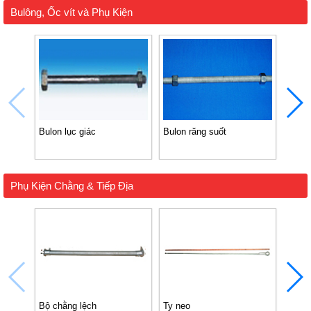
Bulông, Ốc vít và Phụ Kiện
Bulon lục giác
Bulon răng suốt
Bulo
Phụ Kiện Chằng & Tiếp Địa
Bộ chằng lệch
Ty neo
Cọc t