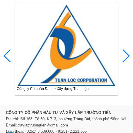
Công ty Cổ phần Đầu tư Xây dựng Tuấn Lộc
Công 
c An
CÔNG TY CỔ PHẦN ĐẦU TƯ VÀ XÂY LẮP TRƯỜNG TIẾN
Địa chỉ: Số 168, Tổ 30, KP. 3, phường Trảng Dài, thành phố Đồng Nai
Email: xaylaptruongtien@gmail.com
Điện thoại: (0251) 3.609.666 - (0251) 2.221.666