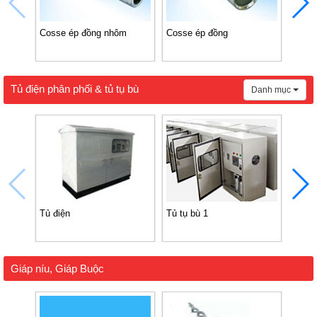
Cosse ép đồng nhôm
Cosse ép đồng
Kẹp 
Tủ điện phân phối & tủ tụ bù
Danh mục
Tủ điện
Tủ tụ bù 1
Tụ bù
Samw
Giáp níu, Giáp Buộc