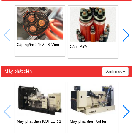
Cáp ngầm 24kV LS-Vina
Cáp TAYA
Cáp 
Máy phát điện
Danh mục
Máy phát điện KOHLER 1
Máy phát điện Kohler
Máy 
VD18