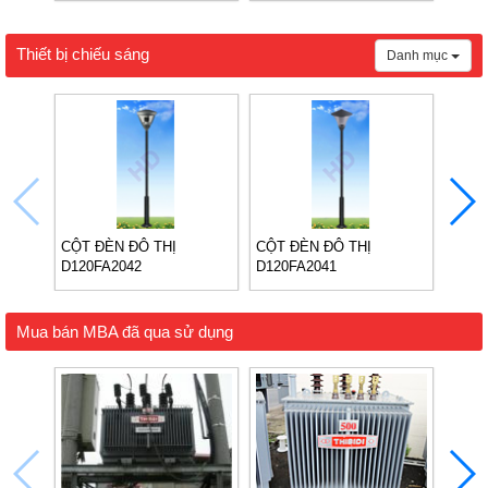
Thiết bị chiếu sáng
Danh mục
CỘT ĐÈN ĐÔ THỊ
CỘT ĐÈN ĐÔ THỊ
TRỤ 
D120FA2042
D120FA2041
Mua bán MBA đã qua sử dụng