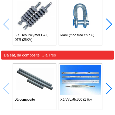
Sứ Treo Polymer E&I,
Maní (móc treo chữ U)
Khoá 
DTR (25KV)
Đà sắt, đà composite, Giá Treo
Đà composite
Xà V75x8x800 (1 ốp)
Xà V7