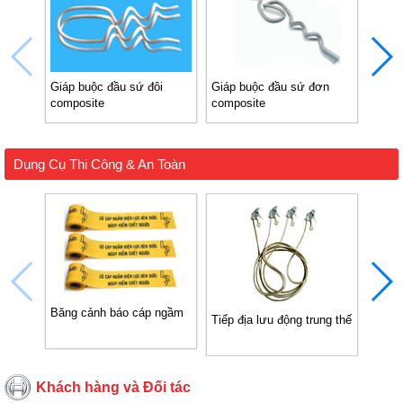
Giáp buộc đầu sứ đôi
Giáp buộc đầu sứ đơn
Giáp 
composite
composite
Dụng Cụ Thi Công & An Toàn
Băng cảnh báo cáp ngầm
Tiếp địa lưu động trung thế
Tiếp 
Khách hàng và Đối tác