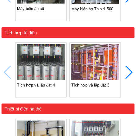
Máy biến áp cũ
Máy biến áp Thibidi 500
Máy b
Tích hợp tủ điện
Tích hợp và lắp đặt 4
Tích hợp và lắp đặt 3
Tích 
Thiết bị điện hạ thế