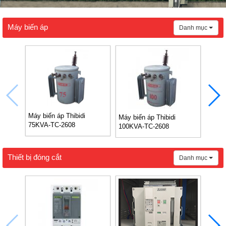
Máy biến áp
Danh mục
Máy biến áp Thibidi
Máy biến áp Thibidi
Bảng 
75KVA-TC-2608
100KVA-TC-2608
Amor
EVN 
Thiết bị đóng cắt
Danh mục