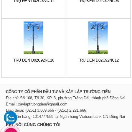
TRỤ ĐÈN D02C92GC12
TRỤ ĐÈN D02C92NC06
TRỤ ĐÈN D02C92NC10
TRỤ ĐÈN D02C92NC12
CÔNG TY CỔ PHẦN ĐẦU TƯ VÀ XÂY LẮP TRƯỜNG TIẾN
Địa chỉ: Số 168, Tổ 30, KP. 3, phường Trảng Dài, thành phố Đồng Nai
Email: xaylaptruongtien@gmail.com
Điện thoại: (0251) 3.609.666 - (0251) 2.221.666
TK Ngân hàng: 1014777559 tại Ngân hàng Vietcombank CN Đồng Nai
KẾT NỐI CÙNG CHÚNG TÔI