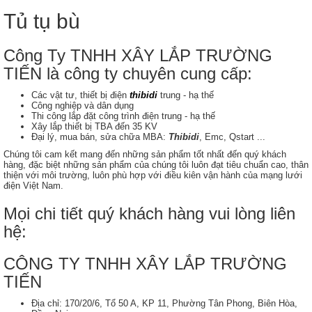
Tủ tụ bù
Công Ty TNHH XÂY LẮP TRƯỜNG
TIẾN là công ty chuyên cung cấp:
Các vật tư, thiết bị điện
thibidi
trung - hạ thế
Công nghiệp và dân dụng
Thi công lắp đặt công trình điện trung - hạ thế
Xây lắp thiết bị TBA đến 35 KV
Đại lý, mua bán, sửa chữa MBA:
Thibidi
, Emc, Qstart ...
Chúng tôi cam kết mang đến những sản phẩm tốt nhất đến quý khách
hàng, đặc biệt những sản phẩm của chúng tôi luôn đạt tiêu chuẩn cao, thân
thiện với môi trường, luôn phù hợp với điều kiên vận hành của mạng lưới
điện Việt Nam.
Mọi chi tiết quý khách hàng vui lòng liên
hệ:
CÔNG TY TNHH XÂY LẮP TRƯỜNG
TIẾN
Địa chỉ: 170/20/6, Tổ 50 A, KP 11, Phường Tân Phong, Biên Hòa,