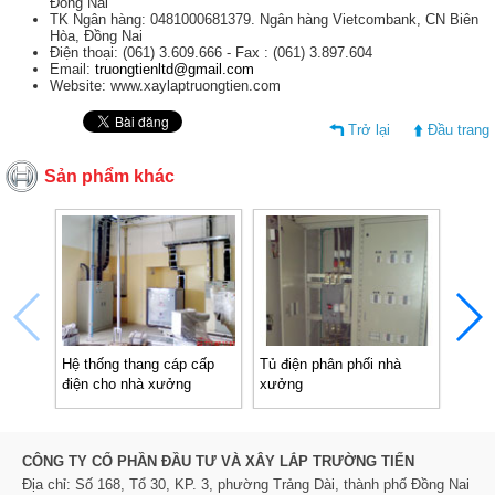
Đồng Nai
TK Ngân hàng: 0481000681379. Ngân hàng Vietcombank, CN Biên
Hòa, Đồng Nai
Điện thoại: (061) 3.609.666 - Fax : (061) 3.897.604
Email:
truongtienltd@gmail.com
Website: www.xaylaptruongtien.com
Trở lại
Đầu trang
Sản phẩm khác
Hệ thống thang cáp cấp
Tủ điện phân phối nhà
Tủ đi
điện cho nhà xưởng
xưởng
CÔNG TY CỔ PHẦN ĐẦU TƯ VÀ XÂY LẮP TRƯỜNG TIẾN
Địa chỉ: Số 168, Tổ 30, KP. 3, phường Trảng Dài, thành phố Đồng Nai