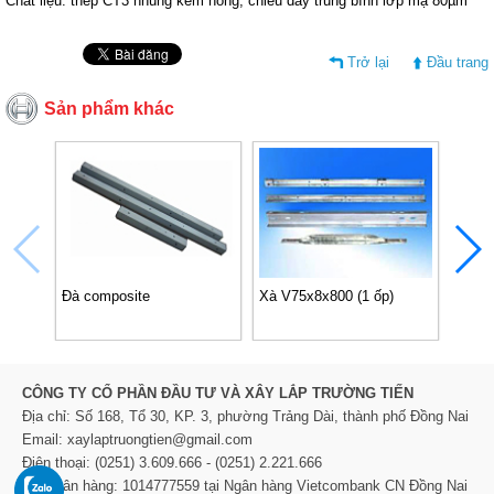
Chất liệu: thép CT3 nhúng kẽm nóng, chiều dày trung bình lớp mạ 80µm
Trở lại
Đầu trang
Sản phẩm khác
Đà composite
Xà V75x8x800 (1 ốp)
Xà V7
CÔNG TY CỔ PHẦN ĐẦU TƯ VÀ XÂY LẮP TRƯỜNG TIẾN
Địa chỉ: Số 168, Tổ 30, KP. 3, phường Trảng Dài, thành phố Đồng Nai
Email: xaylaptruongtien@gmail.com
Điện thoại: (0251) 3.609.666 - (0251) 2.221.666
TK Ngân hàng: 1014777559 tại Ngân hàng Vietcombank CN Đồng Nai