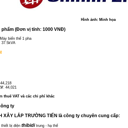
Hình ảnh: Minh họa
ản phẩm (Đơn vị tính: 1000 VNĐ)
 Máy biến thế 1 pha
: 37.5kVA
t
 44,218
kV
: 44,021
 thuế VAT và các chi phí khác
công ty
 XÂY LẮP TRƯỜNG TIẾN là công ty chuyên cung cấp:
thibidi
 thiết bị điện
trung - hạ thế