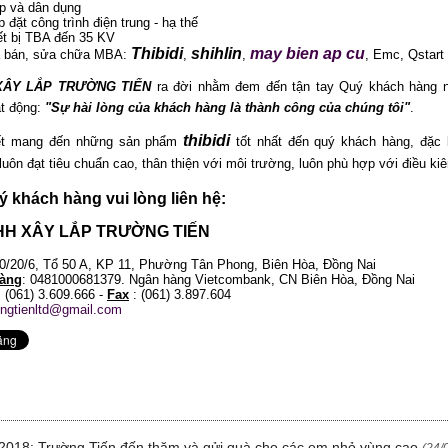
p và dân dụng
p đặt công trình điện trung - hạ thế
iết bị TBA đến 35 KV
Thibidi
shihlin
may bien ap cu
a bán, sửa chữa MBA:
,
,
, Emc, Qstart 
XÂY LẮP TRƯỜNG TIẾN
ra đời nhằm đem đến tận tay Quý khách hàng nh
t động:
"Sự hài lòng của khách hàng là thành công của chúng tôi"
.
thibidi
ết mang đến những sản phẩm
tốt nhất đến quý khách hàng, đặc
luôn đạt tiêu chuẩn cao, thân thiện với môi trường, luôn phù hợp với điều k
uý khách hàng vui lòng liên hệ:
HH XÂY LẮP TRƯỜNG TIẾN
70/20/6, Tổ 50 A, KP 11, Phường Tân Phong, Biên Hòa, Đồng Nai
àng
: 0481000681379. Ngân hàng Vietcombank, CN Biên Hòa, Đồng Nai
: (061) 3.609.666 -
Fax
: (061) 3.897.604
ongtienltd@gmail.com
u 2018: Trường Tiến đến thăm và gửi quà cho các em nhỏ vùng cao