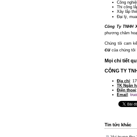
Công nghiệ
Thi công lắ
Xây lắp th
Đại lý, mu
Công Ty TNHH 
phương châm hoạ
Chúng tôi cam k
cu
của chúng tôi 
Mọi chi tiết q
CÔNG TY TN
Địa chỉ
: 1
TK Ngân h
Điện thoại
Email
:
tru
Tin tức khác
Vui trung th