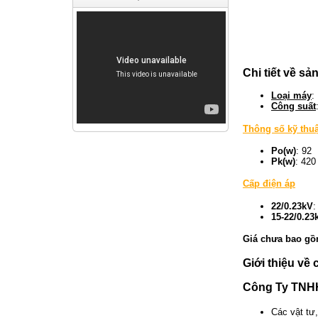
Chi tiết về s
Loại máy
:
Công suất
Thông số kỹ thuậ
Po(w)
: 92
Pk(w)
: 420
Cấp điện áp
22/0.23kV
:
15-22/0.23
Giá chưa bao gồm
Giới thiệu về 
Công Ty TNHH
Các vật tư,