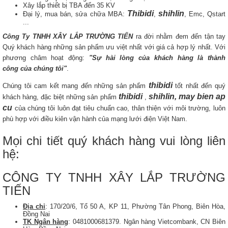
Xây lắp thiết bị TBA đến 35 KV
Thibidi
shihlin
Đại lý, mua bán, sửa chữa MBA:
,
, Emc, Qstart
...
Công Ty TNHH XÂY LẮP TRƯỜNG TIẾN
ra đời nhằm đem đến tận tay
Quý khách hàng những sản phẩm ưu việt nhất với giá cả hợp lý nhất. Với
phương châm hoạt động:
"Sự hài lòng của khách hàng là thành
công của chúng tôi"
.
thibidi
Chúng tôi cam kết mang đến những sản phẩm
tốt nhất đến quý
thibidi
shihlin, may bien ap
khách hàng, đặc biệt những sản phẩm
,
cu
của chúng tôi luôn đạt tiêu chuẩn cao, thân thiện với môi trường, luôn
phù hợp với điều kiên vận hành của mạng lưới điện Việt Nam.
Mọi chi tiết quý khách hàng vui lòng liên
hệ:
CÔNG TY TNHH XÂY LẮP TRƯỜNG
TIẾN
Địa chỉ
: 170/20/6, Tổ 50 A, KP 11, Phường Tân Phong, Biên Hòa,
Đồng Nai
TK Ngân hàng
: 0481000681379. Ngân hàng Vietcombank, CN Biên