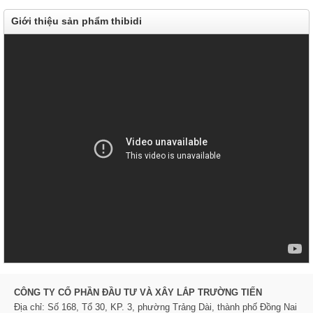
Giới thiệu sản phẩm thibidi
CÔNG TY CỔ PHẦN ĐẦU TƯ VÀ XÂY LẮP TRƯỜNG TIẾN
Địa chỉ: Số 168, Tổ 30, KP. 3, phường Trảng Dài, thành phố Đồng Nai