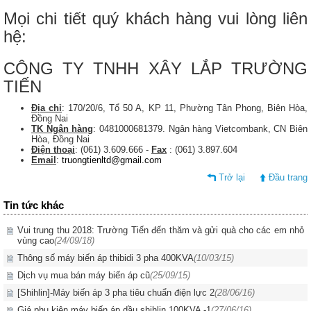
Mọi chi tiết quý khách hàng vui lòng liên
hệ:
CÔNG TY TNHH XÂY LẮP TRƯỜNG
TIẾN
Địa chỉ
: 170/20/6, Tổ 50 A, KP 11, Phường Tân Phong, Biên Hòa,
Đồng Nai
TK Ngân hàng
: 0481000681379. Ngân hàng Vietcombank, CN Biên
Hòa, Đồng Nai
Điện thoại
: (061) 3.609.666 -
Fax
: (061) 3.897.604
Email
:
truongtienltd@gmail.com
Trở lại
Đầu trang
Tin tức khác
Vui trung thu 2018: Trường Tiến đến thăm và gửi quà cho các em nhỏ
vùng cao
(24/09/18)
Thông số máy biến áp thibidi 3 pha 400KVA
(10/03/15)
Dịch vụ mua bán máy biến áp cũ
(25/09/15)
[Shihlin]-Máy biến áp 3 pha tiêu chuẩn điện lực 2
(28/06/16)
Giá phụ kiện máy biến áp dầu shihlin 100KVA -1
(27/06/16)