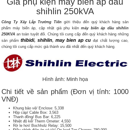
Giá phụ kiện máy biến áp dầu
shihlin 250kVA
Công Ty Xây Lắp Trường Tiến
giới thiệu đến quý khách hàng sản
phẩm máy biến áp, cập nhật giá phụ kiện
máy biến áp dầu
shihlin
250KVA
an toàn tuyệt đối. Chúng tôi cung cấp đến quý khách hàng những
thibidi
,
shihlin
,
may bien ap cu
sản phẩm
đạt chất lượng cao,
chúng tôi cung cấp mức giá thành ưu đãi nhất đến quý khách hàng.
Hình ảnh: Minh họa
Chi tiết về sản phẩm (Đơn vị tính: 1000
VNĐ)
Khung bảo vệ/ Enclose: 5,338
Hộp cáp/ Cable Box: 3,563
Thanh đồng/ Bus Bar: 6,225
Nhiệt độ kế/ Therm Ometer: 4,550
Rờ le hơi/ Bochholz Relay: 15,500
Điều chỉnh điện áp có tải/ On-load Tap Change: 780,000