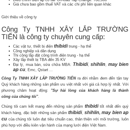
Giá chưa bao gồm thuế VAT và các chi phí liên quan khác
Giới thiệu về công ty
Công Ty TNHH XÂY LẮP TRƯỜNG
TIẾN là công ty chuyên cung cấp:
thibidi
Các vật tư, thiết bị điện
trung - hạ thế
Công nghiệp và dân dụng
Thi công lắp đặt công trình điện trung - hạ thế
Xây lắp thiết bị TBA đến 35 KV
Thibidi
shihlin
may bien
Đại lý, mua bán, sửa chữa MBA:
,
,
ap cu
, Emc, Qstart ...
Công Ty TNHH XÂY LẮP TRƯỜNG TIẾN
ra đời nhằm đem đến tận tay
Quý khách hàng những sản phẩm ưu việt nhất với giá cả hợp lý nhất. Với
phương châm hoạt động:
"Sự hài lòng của khách hàng là thành
công của chúng tôi"
.
thibidi
Chúng tôi cam kết mang đến những sản phẩm
tốt nhất đến quý
thibidi
shihlin, may bien ap
khách hàng, đặc biệt những sản phẩm
,
cu
của chúng tôi luôn đạt tiêu chuẩn cao, thân thiện với môi trường, luôn
phù hợp với điều kiên vận hành của mạng lưới điện Việt Nam.