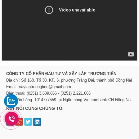
CÔNG TY CỔ PHẦN ĐẦU TƯ VÀ XÂY LẮP TRƯỜNG TIẾN
Địa chỉ: Số 168, Tổ 30, KP. 3, phường Trảng Dài, thành phố Đồng Nai
Email: xaylaptruongtien@gmail.com
Điện thoại: (0251) 3.609.666 - (0251) 2.221.666
TK Ngân hàng: 1014777559 tại Ngân hàng Vietcombank CN Đồng Nai
KẾT NỐI CÙNG CHÚNG TÔI