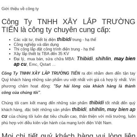
Giới thiệu về công ty
Công Ty TNHH XÂY LẮP TRƯỜNG
TIẾN là công ty chuyên cung cấp:
thibidi
Các vật tư, thiết bị điện
trung - hạ thế
Công nghiệp và dân dụng
Thi công lắp đặt công trình điện trung - hạ thế
Xây lắp thiết bị TBA đến 35 KV
Thibidi
shihlin
may bien
Đại lý, mua bán, sửa chữa MBA:
,
,
ap cu
, Emc, Qstart ...
Công Ty TNHH XÂY LẮP TRƯỜNG TIẾN
ra đời nhằm đem đến tận tay
Quý khách hàng những sản phẩm ưu việt nhất với giá cả hợp lý nhất. Với
phương châm hoạt động:
"Sự hài lòng của khách hàng là thành
công của chúng tôi"
.
thibidi
Chúng tôi cam kết mang đến những sản phẩm
tốt nhất đến quý
thibidi
shihlin, may bien ap
khách hàng, đặc biệt những sản phẩm
,
cu
của chúng tôi luôn đạt tiêu chuẩn cao, thân thiện với môi trường, luôn
phù hợp với điều kiên vận hành của mạng lưới điện Việt Nam.
Mọi chi tiết quý khách hàng vui lòng liên