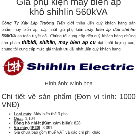
Giá phụ kiện máy biến áp
khô shihlin 560kVA
Công Ty Xây Lắp Trường Tiến
giới thiệu đến quý khách hàng sản
phẩm máy biến áp, cập nhật giá phụ kiện
máy biến áp dầu
shihlin
560KVA
an toàn tuyệt đối. Chúng tôi cung cấp đến quý khách hàng những
thibidi
,
shihlin
,
may bien ap cu
sản phẩm
đạt chất lượng cao,
chúng tôi cung cấp mức giá thành ưu đãi nhất đến quý khách hàng.
Hình ảnh: Minh họa
Chi tiết về sản phẩm (Đơn vị tính: 1000
VNĐ)
Loại máy
: Máy biến thế 3 pha
Quạt
: 1,104
Đồng hồ nhiệt (Kèm cảm biến)
: 828
Vỏ máy (IP20)
: 3,091
Giá chưa bao gồm thuế VAT và các chi phí khác