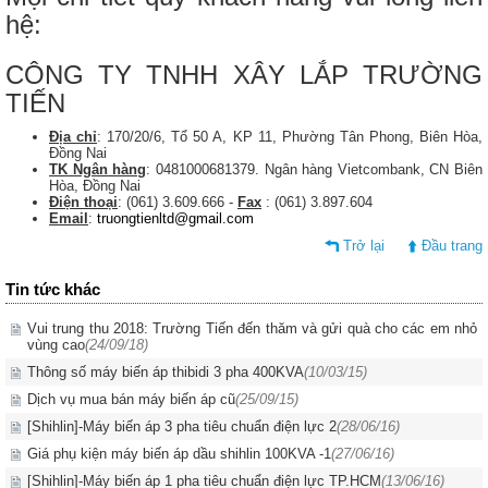
hệ:
CÔNG TY TNHH XÂY LẮP TRƯỜNG
TIẾN
Địa chỉ
: 170/20/6, Tổ 50 A, KP 11, Phường Tân Phong, Biên Hòa,
Đồng Nai
TK Ngân hàng
: 0481000681379. Ngân hàng Vietcombank, CN Biên
Hòa, Đồng Nai
Điện thoại
: (061) 3.609.666 -
Fax
: (061) 3.897.604
Email
:
truongtienltd@gmail.com
Trở lại
Đầu trang
Tin tức khác
Vui trung thu 2018: Trường Tiến đến thăm và gửi quà cho các em nhỏ
vùng cao
(24/09/18)
Thông số máy biến áp thibidi 3 pha 400KVA
(10/03/15)
Dịch vụ mua bán máy biến áp cũ
(25/09/15)
[Shihlin]-Máy biến áp 3 pha tiêu chuẩn điện lực 2
(28/06/16)
Giá phụ kiện máy biến áp dầu shihlin 100KVA -1
(27/06/16)
[Shihlin]-Máy biến áp 1 pha tiêu chuẩn điện lực TP.HCM
(13/06/16)