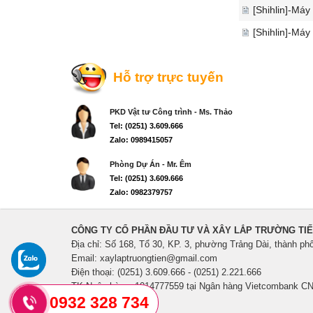
[Shihlin]-Máy
[Shihlin]-Máy
Hỗ trợ trực tuyến
PKD Vật tư Công trình - Ms. Thảo
Tel: (0251) 3.609.666
Zalo: 0989415057
Phòng Dự Án - Mr. Êm
Tel: (0251) 3.609.666
Zalo: 0982379757
CÔNG TY CỔ PHẦN ĐẦU TƯ VÀ XÂY LẮP TRƯỜNG TI
Địa chỉ: Số 168, Tổ 30, KP. 3, phường Trảng Dài, thành ph
Email: xaylaptruongtien@gmail.com
Điện thoại: (0251) 3.609.666 - (0251) 2.221.666
TK Ngân hàng: 1014777559 tại Ngân hàng Vietcombank CN
0932 328 734