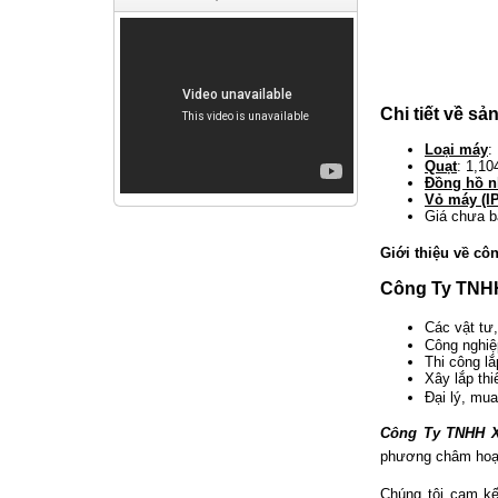
Chi tiết về s
Loại máy
:
Quạt
: 1,10
Đồng hồ n
Vỏ máy (I
Giá chưa b
Giới thiệu về côn
Công Ty TNHH
Các vật tư,
Công nghiệ
Thi công lắ
Xây lắp th
Đại lý, mu
Công Ty TNHH 
phương châm hoạ
Chúng tôi cam k