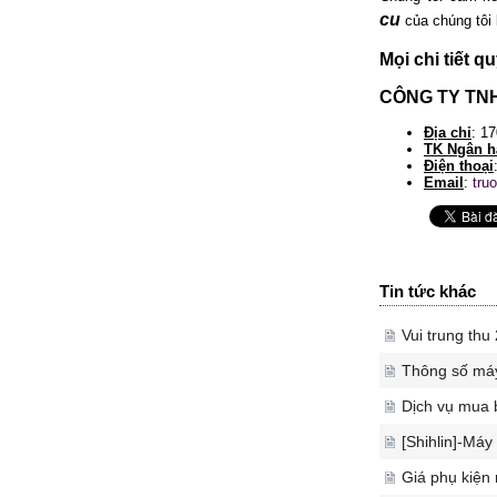
cu
của chúng tôi 
Mọi chi tiết q
CÔNG TY TN
Địa chỉ
: 1
TK Ngân h
Điện thoại
Email
:
tru
Tin tức khác
Vui trung th
Thông số máy
Dịch vụ mua 
[Shihlin]-Máy
Giá phụ kiện