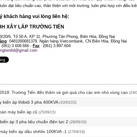
luôn đạt tiêu chuẩn cao, thân thiện với môi trường, luôn phù hợp với điều k
uý khách hàng vui lòng liên hệ:
HH XÂY LẮP TRƯỜNG TIẾN
70/20/6, Tổ 50 A, KP 11, Phường Tân Phong, Biên Hòa, Đồng Nai
àng
: 0481000681379. Ngân hàng Vietcombank, CN Biên Hòa, Đồng Nai
: (061) 3.609.666 -
Fax
: (061) 3.897.604
ongtienltd@gmail.com
u 2018: Trường Tiến đến thăm và gửi quà cho các em nhỏ vùng cao
(24/
 biến áp thibidi 3 pha 400KVA
(10/03/15)
bán máy biến áp cũ
(25/09/15)
 biến áp 3 pha tiêu chuẩn điện lực 2
(28/06/16)
 máy biến áp dầu shihlin 100KVA -1
(27/06/16)