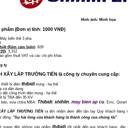
Hình ảnh: Minh họa
ản phẩm (Đơn vị tính: 1000 VNĐ)
 Máy biến thế 3 pha
4
hiệt (Kèm cảm biến)
: 828
P20)
: 3,312
ao gồm thuế VAT và các chi phí khác
g ty
 XÂY LẮP TRƯỜNG TIẾN là công ty chuyên cung cấp:
thibidi
 thiết bị điện
trung - hạ thế
p và dân dụng
p đặt công trình điện trung - hạ thế
iết bị TBA đến 35 KV
Thibidi
shihlin
may bien ap cu
a bán, sửa chữa MBA:
,
,
, Emc, Qstart 
XÂY LẮP TRƯỜNG TIẾN
ra đời nhằm đem đến tận tay Quý khách hàng nh
t động:
"Sự hài lòng của khách hàng là thành công của chúng tôi"
.
thibidi
ết mang đến những sản phẩm
tốt nhất đến quý khách hàng, đặc