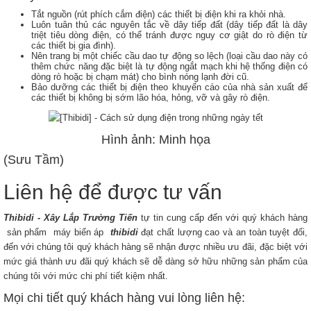
Tắt nguồn (rút phích cắm điện) các thiết bị điện khi ra khỏi nhà.
Luôn tuân thủ các nguyên tắc về dây tiếp đất (dây tiếp đất là dây
triệt tiêu dòng điện, có thể tránh được nguy cơ giật do rò điện từ
các thiết bị gia đình).
Nên trang bị một chiếc cầu dao tự động so lệch (loại cầu dao này có
thêm chức năng đặc biệt là tự động ngắt mạch khi hệ thống điện có
dòng rò hoặc bị chạm mát) cho bình nóng lạnh đời cũ.
Bảo dưỡng các thiết bị điện theo khuyến cáo của nhà sản xuất để
các thiết bị không bị sớm lão hóa, hỏng, vỡ và gây rò điện.
Hình ảnh: Minh họa
(Sưu Tầm)
Liên hệ để được tư vấn
Thibidi - Xây Lắp Trường Tiến
tự tin cung cấp đến với quý khách hàng
sản phẩm máy biến áp
thibidi
đạt chất lượng cao và an toàn tuyệt đối,
đến với chúng tôi quý khách hàng sẽ nhận được nhiều ưu đãi, đặc biệt với
mức giá thành ưu đãi quý khách sẽ dễ dàng sở hữu những sản phẩm của
chúng tôi với mức chi phí tiết kiệm nhất.
Mọi chi tiết quý khách hàng vui lòng liên hệ: