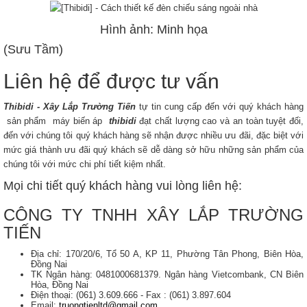
Hình ảnh: Minh họa
(Sưu Tầm)
Liên hệ để được tư vấn
Thibidi - Xây Lắp Trường Tiến
tự tin cung cấp đến với quý khách hàng
sản phẩm máy biến áp
thibidi
đạt chất lượng cao và an toàn tuyệt đối,
đến với chúng tôi quý khách hàng sẽ nhận được nhiều ưu đãi, đặc biệt với
mức giá thành ưu đãi quý khách sẽ dễ dàng sở hữu những sản phẩm của
chúng tôi với mức chi phí tiết kiệm nhất.
Mọi chi tiết quý khách hàng vui lòng liên hệ:
CÔNG TY TNHH XÂY LẮP TRƯỜNG
TIẾN
Địa chỉ: 170/20/6, Tổ 50 A, KP 11, Phường Tân Phong, Biên Hòa,
Đồng Nai
TK Ngân hàng: 0481000681379. Ngân hàng Vietcombank, CN Biên
Hòa, Đồng Nai
Điện thoại: (061) 3.609.666 - Fax : (061) 3.897.604
Email:
truongtienltd@gmail.com