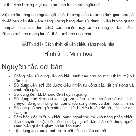
có thể định hướng một cách an toàn khi ra vào ngôi nhà.
Việc chiếu sáng bên ngoài ngôi nhà, thường diễn ra trong thời gian khá dài
do đó bạn cần tiết kiệm năng lượng bằng việc sử dụng đèn huỳnh quang
compact hoặc các đèn
LED
, các loại đèn này có khả năng tiết kiệm điện
rất cao mà còn mang lại nét thẩm mỹ cho ngôi nhà.
Hình ảnh: Minh họa
Nguyên tắc cơ bản
Không nên sử dụng đèn có hiệu suất cao cho phục vụ thẩm mỹ và
tiện ích.
Sử dụng đèn sợi đốt được điều khiển tự động bật, tắt chỉ trong vài
phút mỗi ngày.
Sử dụng đèn
LED
hoặc đèn huỳnh quang.
Sử dụng các đèn pha kết hợp với cảm biến hình ảnh và cảm biến
chuyển động ở những nơi cần chiếu sáng phục vụ đảm bảo an ninh.
Sử dụng bộ hẹn giờ hoặc các thiết bị điều khiển để bật, tắt các đèn
trang trí.
Đảm bảo các thiết bị chiếu sáng ngoài trời có khả năng phản chiếu,
dịch chuyển, hoặc có thể che, đậy lại để đảm bảo sử dụng nguồn
sáng hiệu quả và giảm nhiễu ánh sáng.
Tận dụng ánh sáng mặt trời ở bất cứ nơi nào có thể.