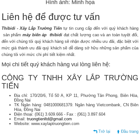
Hình ảnh: Minh họa
Liên hệ để được tư vấn
Thibidi - Xây Lắp Trường Tiến
tự tin cung cấp đến với quý khách hàng
sản phẩm
máy biến áp thibidi
đạt chất lượng cao và an toàn tuyệt đối,
đến với chúng tôi quý khách hàng sẽ nhận được nhiều ưu đãi, đặc biệt với
mức giá thành ưu đãi quý khách sẽ dễ dàng sở hữu những sản phẩm của
chúng tôi với mức chi phí tiết kiệm nhất.
Mọi chi tiết quý khách hàng vui lòng liên hệ:
CÔNG TY TNHH XÂY LẮP TRƯỜNG
TIẾN
Địa chỉ: 170/20/6, Tổ 50 A, KP 11, Phường Tân Phong, Biên Hòa,
Đồng Nai
TK Ngân hàng: 0481000681379. Ngân hàng Vietcombank, CN Biên
Hòa, Đồng Nai
Điện thoại: (061) 3.609.666 - Fax : (061) 3.897.604
Email:
truongtienltd@gmail.com
Website: www.xaylaptruongtien.com
Trở lại
Đầu trang