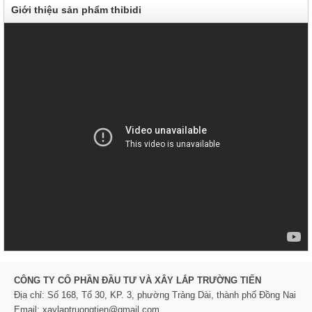
Giới thiệu sản phẩm thibidi
CÔNG TY CỔ PHẦN ĐẦU TƯ VÀ XÂY LẮP TRƯỜNG TIẾN
Địa chỉ: Số 168, Tổ 30, KP. 3, phường Trảng Dài, thành phố Đồng Nai
Email: xaylaptruongtien@gmail.com