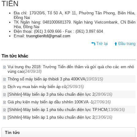
TIẾN
Địa chỉ: 170/20/6, Tổ 50 A, KP 11, Phường Tân Phong, Biên Hòa,
Đồng Nai
TK Ngân hàng: 0481000681379. Ngân hàng Vietcombank, CN Biên
Hòa, Đồng Nai
Điện thoại: (061) 3.609.666 - Fax : (061) 3.897.604
Email:
truongtienltd@gmail.com
Trở lại
Đầu trang
Tin tức khác
Vui trung thu 2018: Trường Tiến đến thăm và gửi quà cho các em nhỏ
vùng cao
(24/09/18)
Thông số máy biến áp thibidi 3 pha 400KVA
(10/03/15)
Dịch vụ mua bán máy biến áp cũ
(25/09/15)
[Shihlin]-Máy biến áp 3 pha tiêu chuẩn điện lực 2
(28/06/16)
Giá phụ kiện máy biến áp dầu shihlin 100KVA -1
(27/06/16)
[Shihlin]-Máy biến áp 1 pha tiêu chuẩn điện lực TP.HCM
(13/06/16)
[Shihlin]-Máy biến áp 1 pha tiêu chuẩn điện lực 2
(13/06/16)
Tin tức