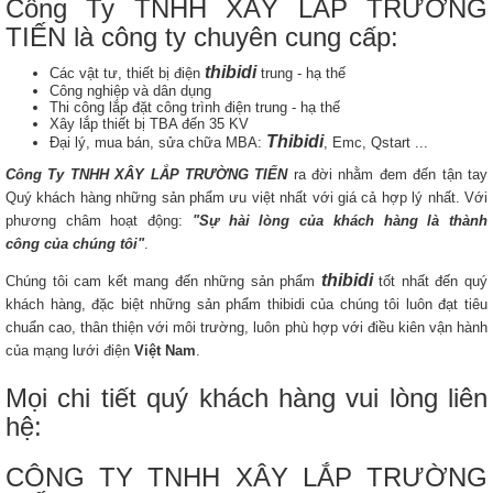
Công Ty TNHH XÂY LẮP TRƯỜNG
TIẾN là công ty chuyên cung cấp:
thibidi
Các vật tư, thiết bị điện
trung - hạ thế
Công nghiệp và dân dụng
Thi công lắp đặt công trình điện trung - hạ thế
Xây lắp thiết bị TBA đến 35 KV
Thibidi
Đại lý, mua bán, sửa chữa MBA:
, Emc, Qstart ...
Công Ty TNHH XÂY LẮP TRƯỜNG TIẾN
ra đời nhằm đem đến tận tay
Quý khách hàng những sản phẩm ưu việt nhất với giá cả hợp lý nhất. Với
phương châm hoạt động:
"Sự hài lòng của khách hàng là thành
công của chúng tôi"
.
thibidi
Chúng tôi cam kết mang đến những sản phẩm
tốt nhất đến quý
khách hàng, đặc biệt những sản phẩm thibidi của chúng tôi luôn đạt tiêu
chuẩn cao, thân thiện với môi trường, luôn phù hợp với điều kiên vận hành
của mạng lưới điện
Việt Nam
.
Mọi chi tiết quý khách hàng vui lòng liên
hệ:
CÔNG TY TNHH XÂY LẮP TRƯỜNG