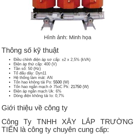
Hình ảnh: Minh họa
Thông số kỹ thuật
Điều chỉnh điện áp sơ cấp: ±2 x 2,5% (kVA)
Điện áp thứ cấp: 400 (V)
Tần số: 50 (Hz)
Tổ đấu dây: Dyn11
Hệ thống làm mát: AN
Tổn hao không tải Po:
5500
(W)
Tổn hao ngắn mạch ở 75oC Pk:
21750
(W)
Điện áp ngắn mạch Uk: 6%
​Dòng điện không tải Io: 0,7%
Giới thiệu về công ty
Công Ty TNHH XÂY LẮP TRƯỜNG
TIẾN là công ty chuyên cung cấp: