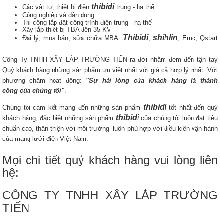
thibidi
Các vật tư, thiết bị điện
trung - hạ thế
Công nghiệp và dân dụng
Thi công lắp đặt công trình điện trung - hạ thế
Xây lắp thiết bị TBA đến 35 KV
Thibidi
shihlin
Đại lý, mua bán, sửa chữa MBA:
,
, Emc, Qstart
...
Công Ty TNHH XÂY LẮP TRƯỜNG TIẾN ra đời nhằm đem đến tận tay
Quý khách hàng những sản phẩm ưu việt nhất với giá cả hợp lý nhất. Với
phương châm hoạt động:
"Sự hài lòng của khách hàng là thành
công của chúng tôi"
.
thibidi
Chúng tôi cam kết mang đến những sản phẩm
tốt nhất đến quý
thibidi
khách hàng, đặc biệt những sản phẩm
của chúng tôi luôn đạt tiêu
chuẩn cao, thân thiện với môi trường, luôn phù hợp với điều kiên vận hành
của mạng lưới điện Việt Nam.
Mọi chi tiết quý khách hàng vui lòng liên
hệ:
CÔNG TY TNHH XÂY LẮP TRƯỜNG
TIẾN