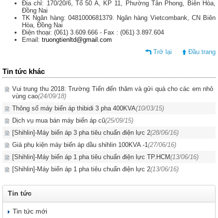
Địa chỉ: 170/20/6, Tổ 50 A, KP 11, Phường Tân Phong, Biên Hòa,
Đồng Nai
TK Ngân hàng: 0481000681379. Ngân hàng Vietcombank, CN Biên
Hòa, Đồng Nai
Điện thoại: (061) 3.609.666 - Fax : (061) 3.897.604
Email:
truongtienltd@gmail.com
Trở lại
Đầu trang
Tin tức khác
Vui trung thu 2018: Trường Tiến đến thăm và gửi quà cho các em nhỏ
vùng cao
(24/09/18)
Thông số máy biến áp thibidi 3 pha 400KVA
(10/03/15)
Dịch vụ mua bán máy biến áp cũ
(25/09/15)
[Shihlin]-Máy biến áp 3 pha tiêu chuẩn điện lực 2
(28/06/16)
Giá phụ kiện máy biến áp dầu shihlin 100KVA -1
(27/06/16)
[Shihlin]-Máy biến áp 1 pha tiêu chuẩn điện lực TP.HCM
(13/06/16)
[Shihlin]-Máy biến áp 1 pha tiêu chuẩn điện lực 2
(13/06/16)
Tin tức
Tin tức mới