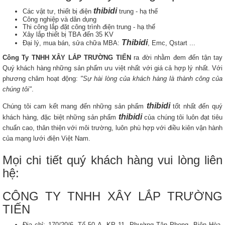
thibidi
Các vật tư, thiết bị điện
trung - hạ thế
Công nghiệp và dân dụng
Thi công lắp đặt công trình điện trung - hạ thế
Xây lắp thiết bị TBA đến 35 KV
Thibidi
Đại lý, mua bán, sửa chữa MBA:
, Emc, Qstart ...
Công Ty TNHH XÂY LẮP TRƯỜNG TIẾN
ra đời nhằm đem đến tận tay
Quý khách hàng những sản phẩm ưu việt nhất với giá cả hợp lý nhất. Với
phương châm hoạt động:
"Sự hài lòng của khách hàng là thành công của
chúng tôi"
.
thibidi
Chúng tôi cam kết mang đến những sản phẩm
tốt nhất đến quý
thibidi
khách hàng, đặc biệt những sản phẩm
của chúng tôi luôn đạt tiêu
chuẩn cao, thân thiện với môi trường, luôn phù hợp với điều kiên vận hành
của mạng lưới điện Việt Nam.
Mọi chi tiết quý khách hàng vui lòng liên
hệ:
CÔNG TY TNHH XÂY LẮP TRƯỜNG
TIẾN
Địa chỉ: 170/20/6, Tổ 50 A, KP 11, Phường Tân Phong, Biên Hòa,