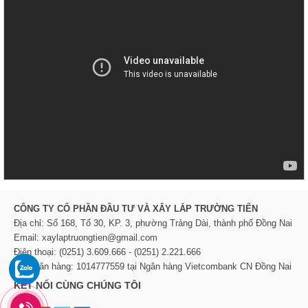
CÔNG TY CỔ PHẦN ĐẦU TƯ VÀ XÂY LẮP TRƯỜNG TIẾN
Địa chỉ: Số 168, Tổ 30, KP. 3, phường Trảng Dài, thành phố Đồng Nai
Email: xaylaptruongtien@gmail.com
Điện thoại: (0251) 3.609.666 - (0251) 2.221.666
TK Ngân hàng: 1014777559 tại Ngân hàng Vietcombank CN Đồng Nai
KẾT NỐI CÙNG CHÚNG TÔI