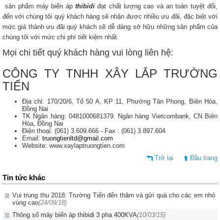
sản phẩm máy biến áp
thibidi
đạt chất lượng cao và an toàn tuyệt đối,
đến với chúng tôi quý khách hàng sẽ nhận được nhiều ưu đãi, đặc biệt với
mức giá thành ưu đãi quý khách sẽ dễ dàng sở hữu những sản phẩm của
chúng tôi với mức chi phí tiết kiệm nhất.
Mọi chi tiết quý khách hàng vui lòng liên hệ:
CÔNG TY TNHH XÂY LẮP TRƯỜNG
TIẾN
Địa chỉ: 170/20/6, Tổ 50 A, KP 11, Phường Tân Phong, Biên Hòa,
Đồng Nai
TK Ngân hàng: 0481000681379. Ngân hàng Vietcombank, CN Biên
Hòa, Đồng Nai
Điện thoại: (061) 3.609.666 - Fax : (061) 3.897.604
Email:
truongtienltd@gmail.com
Website: www.xaylaptruongtien.com
Trở lại
Đầu trang
Tin tức khác
Vui trung thu 2018: Trường Tiến đến thăm và gửi quà cho các em nhỏ
vùng cao
(24/09/18)
Thông số máy biến áp thibidi 3 pha 400KVA
(10/03/15)