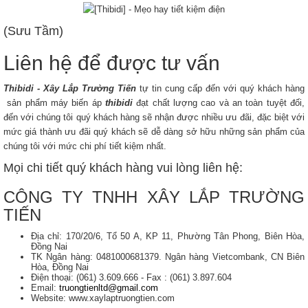
(Sưu Tầm)
Liên hệ để được tư vấn
Thibidi - Xây Lắp Trường Tiến
tự tin cung cấp đến với quý khách hàng
sản phẩm máy biến áp
thibidi
đạt chất lượng cao và an toàn tuyệt đối,
đến với chúng tôi quý khách hàng sẽ nhận được nhiều ưu đãi, đặc biệt với
mức giá thành ưu đãi quý khách sẽ dễ dàng sở hữu những sản phẩm của
chúng tôi với mức chi phí tiết kiệm nhất.
Mọi chi tiết quý khách hàng vui lòng liên hệ:
CÔNG TY TNHH XÂY LẮP TRƯỜNG
TIẾN
Địa chỉ: 170/20/6, Tổ 50 A, KP 11, Phường Tân Phong, Biên Hòa,
Đồng Nai
TK Ngân hàng: 0481000681379. Ngân hàng Vietcombank, CN Biên
Hòa, Đồng Nai
Điện thoại: (061) 3.609.666 - Fax : (061) 3.897.604
Email:
truongtienltd@gmail.com
Website: www.xaylaptruongtien.com