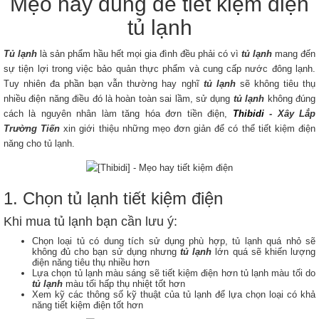
Mẹo hay dùng để tiết kiệm điện
tủ lạnh
Tủ lạnh
là sản phẩm hầu hết mọi gia đình đều phải có vì
tủ lạnh
mang đến
sự tiện lợi trong việc bảo quản thực phẩm và cung cấp nước đông lạnh.
Tuy nhiên đa phần bạn vẫn thường hay nghĩ
tủ lạnh
sẽ không tiêu thụ
nhiều điện năng điều đó là hoàn toàn sai lầm, sử dụng
tủ lạnh
không đúng
cách là nguyên nhân làm tăng hóa đơn tiền điện,
Thibidi
- Xây Lắp
Trường Tiến
xin giới thiệu những mẹo đơn giản để có thể tiết kiệm điện
năng cho tủ lạnh.
1. Chọn tủ lạnh tiết kiệm điện
Khi mua tủ lạnh bạn cần lưu ý:
Chọn loại tủ có dung tích sử dụng phù hợp, tủ lạnh quá nhỏ sẽ
không đủ cho bạn sử dụng nhưng
tủ lạnh
lớn quá sẽ khiến lượng
điện năng tiêu thụ nhiều hơn
Lựa chọn tủ lạnh màu sáng sẽ tiết kiệm điện hơn tủ lạnh màu tối do
tủ lạnh
màu tối hấp thụ nhiệt tốt hơn
Xem kỹ các thông số kỹ thuật của tủ lạnh để lựa chọn loại có khả
năng tiết kiệm điện tốt hơn