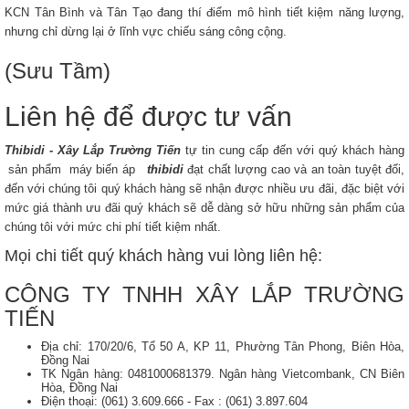
KCN Tân Bình và Tân Tạo đang thí điểm mô hình tiết kiệm năng lượng,
nhưng chỉ dừng lại ở lĩnh vực chiếu sáng công cộng.
(Sưu Tầm)
Liên hệ để được tư vấn
Thibidi - Xây Lắp Trường Tiến
tự tin cung cấp đến với quý khách hàng
sản phẩm máy biến áp
thibidi
đạt chất lượng cao và an toàn tuyệt đối,
đến với chúng tôi quý khách hàng sẽ nhận được nhiều ưu đãi, đặc biệt với
mức giá thành ưu đãi quý khách sẽ dễ dàng sở hữu những sản phẩm của
chúng tôi với mức chi phí tiết kiệm nhất.
Mọi chi tiết quý khách hàng vui lòng liên hệ:
CÔNG TY TNHH XÂY LẮP TRƯỜNG
TIẾN
Địa chỉ: 170/20/6, Tổ 50 A, KP 11, Phường Tân Phong, Biên Hòa,
Đồng Nai
TK Ngân hàng: 0481000681379. Ngân hàng Vietcombank, CN Biên
Hòa, Đồng Nai
Điện thoại: (061) 3.609.666 - Fax : (061) 3.897.604