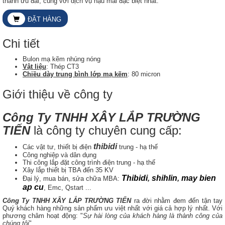
thành ưu đãi, cùng với dịch vụ hậu mãi đặc biệt nhất.
ĐẶT HÀNG
Chi tiết
Bulon mạ kẽm nhúng nóng
Vật liệu
: Thép CT3
Chiều dày trung bình lớp mạ kẽm
: 80 micron
Giới thiệu về công ty
Công Ty TNHH XÂY LẮP TRƯỜNG
TIẾN
là công ty chuyên cung cấp:
thibidi
Các vật tư, thiết bị điện
trung - hạ thế
Công nghiệp và dân dụng
Thi công lắp đặt công trình điện trung - hạ thế
Xây lắp thiết bị TBA đến 35 KV
Thibidi
,
shihlin
,
may bien
Đại lý, mua bán, sửa chữa MBA:
ap cu
, Emc, Qstart ...
Công Ty TNHH XÂY LẮP TRƯỜNG TIẾN
ra đời nhằm đem đến tận tay
Quý khách hàng những sản phẩm ưu việt nhất với giá cả hợp lý nhất. Với
phương châm hoạt động: "
Sự hài lòng của khách hàng là thành công của
chúng tôi
".