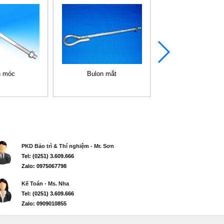
n móc
Bulon mắt
Bulon xoắn
PKD Bảo trì & Thí nghiệm - Mr. Sơn
Tel: (0251) 3.609.666
Zalo: 0975067798
Kế Toán - Ms. Nha
Tel: (0251) 3.609.666
Zalo: 0909010855