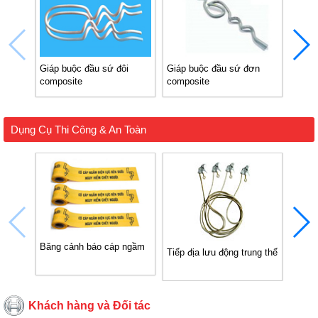
Giáp buộc đầu sứ đôi
Giáp buộc đầu sứ đơn
Giáp 
composite
composite
Dụng Cụ Thi Công & An Toàn
Băng cảnh báo cáp ngầm
Tiếp địa lưu động trung thế
Tiếp 
Khách hàng và Đối tác