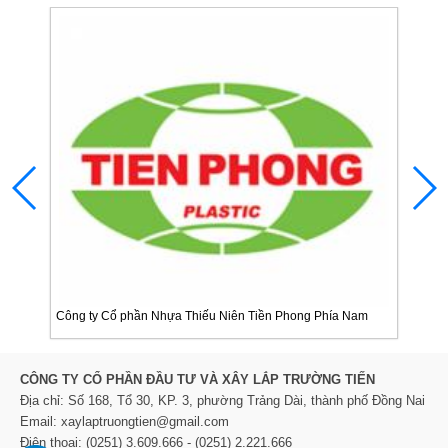
Công ty Cổ phần Nhựa Thiếu Niên Tiền Phong Phía Nam
Công 
CÔNG TY CỔ PHẦN ĐẦU TƯ VÀ XÂY LẮP TRƯỜNG TIẾN
Địa chỉ: Số 168, Tổ 30, KP. 3, phường Trảng Dài, thành phố Đồng Nai
Email: xaylaptruongtien@gmail.com
Điện thoại: (0251) 3.609.666 - (0251) 2.221.666