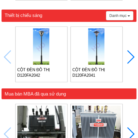
Thiết bị chiếu sáng
Danh mục
CỘT ĐÈN ĐÔ THỊ
CỘT ĐÈN ĐÔ THỊ
TRỤ 
D120FA2042
D120FA2041
Mua bán MBA đã qua sử dụng