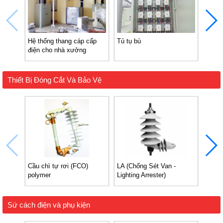
Hệ thống thang cáp cấp
Tủ tụ bù
Tủ đi
điện cho nhà xưởng
xưởn
Thiết Bị Đóng Cắt Và Bảo Vệ
Cầu chì tự rơi (FCO)
LA (Chống Sét Van -
Cầu c
polymer
Lighting Arrester)
Sứ cách điện và phụ kiện