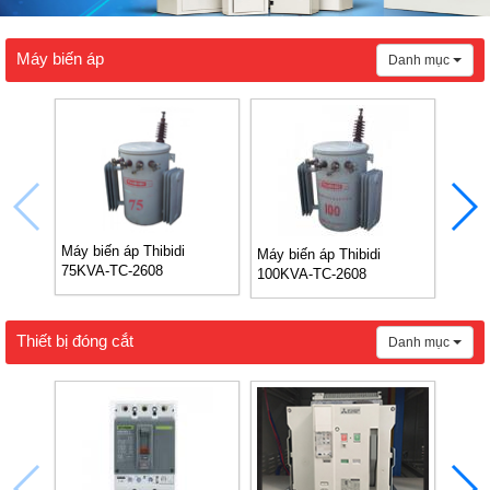
Máy biến áp
Danh mục
Máy biến áp Thibidi
Máy biến áp Thibidi
Bảng 
75KVA-TC-2608
100KVA-TC-2608
Amor
EVN 
Thiết bị đóng cắt
Danh mục