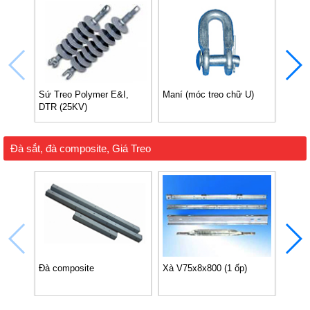
Sứ Treo Polymer E&I,
Maní (móc treo chữ U)
Khoá 
DTR (25KV)
Đà sắt, đà composite, Giá Treo
Đà composite
Xà V75x8x800 (1 ốp)
Xà V7