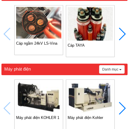
Cáp ngầm 24kV LS-Vina
Cáp TAYA
Cáp 
Máy phát điện
Danh mục
Máy phát điện KOHLER 1
Máy phát điện Kohler
Máy 
VD18