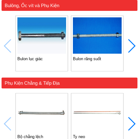
Bulông, Ốc vít và Phụ Kiện
Bulon lục giác
Bulon răng suốt
Bulo
Phụ Kiện Chằng & Tiếp Địa
Bộ chằng lệch
Ty neo
Cọc t