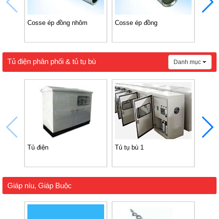
Cosse ép đồng nhôm
Cosse ép đồng
Kẹp 
Tủ điện phân phối & tủ tụ bù
Danh mục
Tủ điện
Tủ tụ bù 1
Tụ bù
Samw
Giáp níu, Giáp Buộc