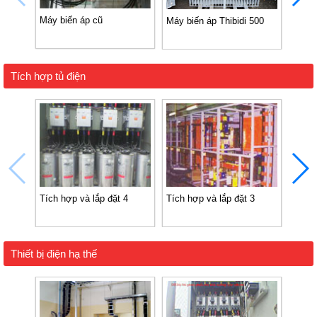
Máy biến áp cũ
Máy biến áp Thibidi 500
Máy b
Tích hợp tủ điện
Tích hợp và lắp đặt 4
Tích hợp và lắp đặt 3
Tích 
Thiết bị điện hạ thế